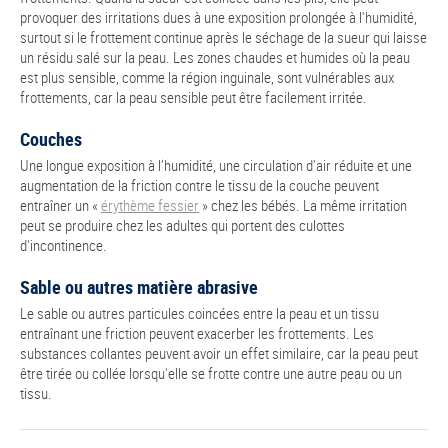
provoquer des irritations dues à une exposition prolongée à l'humidité,
surtout si le frottement continue après le séchage de la sueur qui laisse
un résidu salé sur la peau. Les zones chaudes et humides où la peau
est plus sensible, comme la région inguinale, sont vulnérables aux
frottements, car la peau sensible peut être facilement irritée.
Couches
Une longue exposition à l’humidité, une circulation d'air réduite et une
augmentation de la friction contre le tissu de la couche peuvent
entraîner un «
érythème fessier
» chez les bébés. La même irritation
peut se produire chez les adultes qui portent des culottes
d'incontinence.
Sable ou autres matière abrasive
Le sable ou autres particules coincées entre la peau et un tissu
entraînant une friction peuvent exacerber les frottements. Les
substances collantes peuvent avoir un effet similaire, car la peau peut
être tirée ou collée lorsqu'elle se frotte contre une autre peau ou un
tissu.