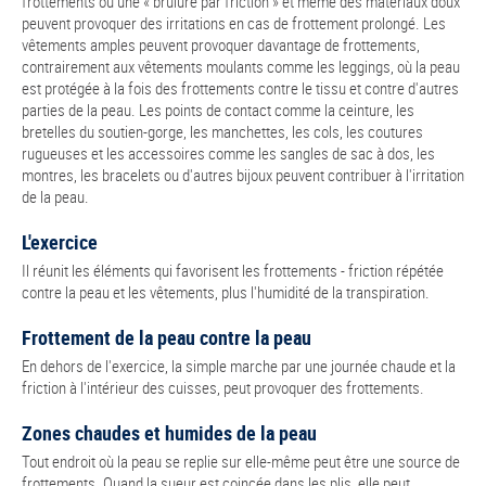
frottements ou une « brûlure par friction » et même des matériaux doux
peuvent provoquer des irritations en cas de frottement prolongé. Les
vêtements amples peuvent provoquer davantage de frottements,
contrairement aux vêtements moulants comme les leggings, où la peau
est protégée à la fois des frottements contre le tissu et contre d'autres
parties de la peau. Les points de contact comme la ceinture, les
bretelles du soutien-gorge, les manchettes, les cols, les coutures
rugueuses et les accessoires comme les sangles de sac à dos, les
montres, les bracelets ou d'autres bijoux peuvent contribuer à l'irritation
de la peau.
L'exercice
Il réunit les éléments qui favorisent les frottements - friction répétée
contre la peau et les vêtements, plus l'humidité de la transpiration.
Frottement de la peau contre la peau
En dehors de l'exercice, la simple marche par une journée chaude et la
friction à l'intérieur des cuisses, peut provoquer des frottements.
Zones chaudes et humides de la peau
Tout endroit où la peau se replie sur elle-même peut être une source de
frottements. Quand la sueur est coincée dans les plis, elle peut